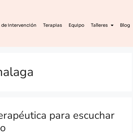
 de intervención
Terapias
Equipo
Talleres
Blog
 malaga
terapéutica para escuchar
do