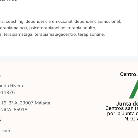
ma
,
coaching
,
dependencia emocional
,
dependenciaemocional
,
terapiamalaga
,
psicoterapiaonline
,
terapia adulto
,
s
,
terapiamalaga
,
terapiamalagacentro
,
terapiaonline
,
Centro 
a
nda Rivera.
O-11976
n 19, 3º A, 29007 Málaga.
Centros sanit
s NICA: 65918
por la Junta 
N.I.C
6
a.com