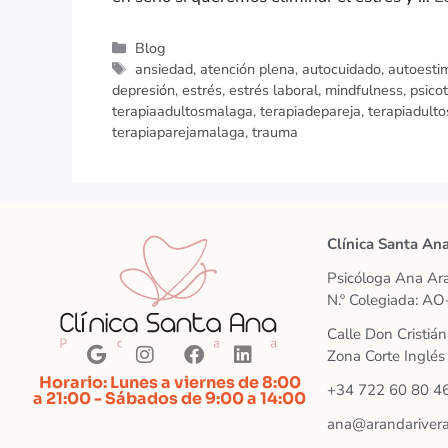
Blog
ansiedad
,
atención plena
,
autocuidado
,
autoesti
depresión
,
estrés
,
estrés laboral
,
mindfulness
,
psico
terapiaadultosmalaga
,
terapiadepareja
,
terapiadulto
terapiaparejamalaga
,
trauma
Clínica Santa An
Psicóloga Ana Ara
N.º Colegiada: A
Calle Don Cristiá
Zona Corte Inglé
Horario: Lunes a viernes de 8:00
+34 722 60 80 4
a 21:00 - Sábados de 9:00 a 14:00
ana@arandariver