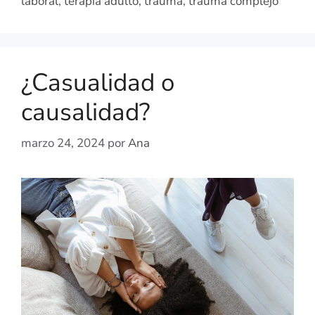
laboral
,
terapia adulto
,
trauma
,
trauma complejo
¿Casualidad o
causalidad?
marzo 24, 2024
por
Ana