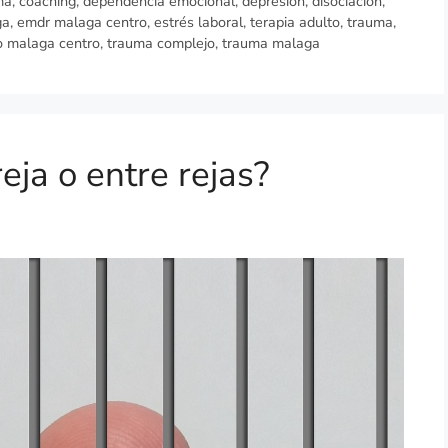
ma
,
coaching
,
dependencia emocional
,
depresión
,
disociación
,
ga
,
emdr malaga centro
,
estrés laboral
,
terapia adulto
,
trauma
,
o malaga centro
,
trauma complejo
,
trauma malaga
eja o entre rejas?