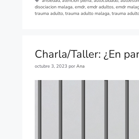
ansiedad
,
atención plena
,
autocuidado
,
autoesti
disociacion malaga
,
emdr
,
emdr adultos
,
emdr mala
trauma adulto
,
trauma adulto malaga
,
trauma adult
Charla/Taller: ¿En par
octubre 3, 2023
por
Ana