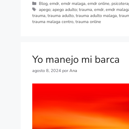
Blog
,
emdr
,
emdr malaga
,
emdr online
,
psicotera
apego; apego adulto; trauma
,
emdr
,
emdr malag
trauma
,
trauma adulto
,
trauma adulto malaga
,
traum
trauma malaga centro
,
trauma online
Yo manejo mi barca
agosto 8, 2024
por
Ana