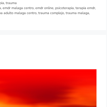
pia
,
trauma
a
,
emdr malaga centro
,
emdr online
,
psicoterapia
,
terapia emdr
,
a adulto malaga centro
,
trauma complejo
,
trauma malaga
,