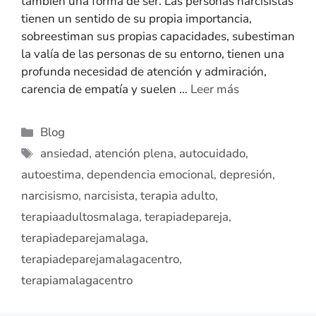
también una forma de ser. Las personas narcisistas
tienen un sentido de su propia importancia,
sobreestiman sus propias capacidades, subestiman
la valía de las personas de su entorno, tienen una
profunda necesidad de atención y admiración,
carencia de empatía y suelen …
Leer más
Blog
ansiedad
,
atención plena
,
autocuidado
,
autoestima
,
dependencia emocional
,
depresión
,
narcisismo
,
narcisista
,
terapia adulto
,
terapiaadultosmalaga
,
terapiadepareja
,
terapiadeparejamalaga
,
terapiadeparejamalagacentro
,
terapiamalagacentro