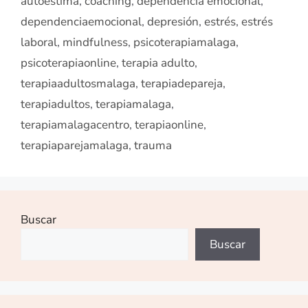
autoestima
,
coaching
,
dependencia emocional
,
dependenciaemocional
,
depresión
,
estrés
,
estrés
laboral
,
mindfulness
,
psicoterapiamalaga
,
psicoterapiaonline
,
terapia adulto
,
terapiaadultosmalaga
,
terapiadepareja
,
terapiadultos
,
terapiamalaga
,
terapiamalagacentro
,
terapiaonline
,
terapiaparejamalaga
,
trauma
Buscar
Buscar